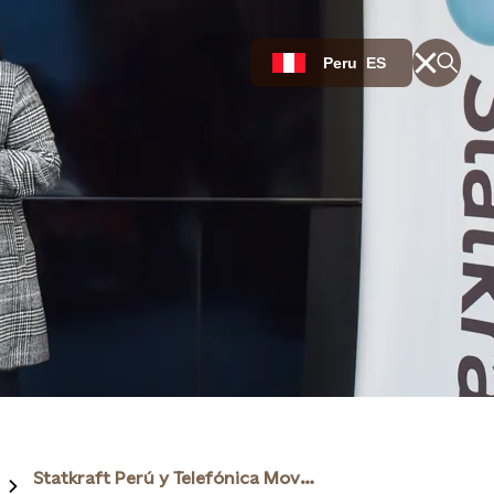
Peru
ES
Statkraft Perú y Telefónica Movistar renuevan su alianza por 5 años más, reafirmando su compromiso con el uso del 100% de energía renovable