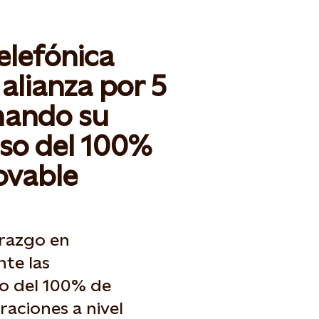
elefónica
alianza por 5
mando su
so del 100%
ovable
erazgo en
nte las
so del 100% de
aciones a nivel