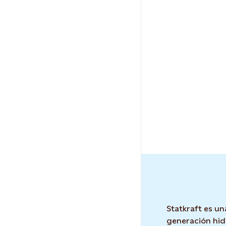
Statkraft es un
generación hid