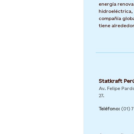
energía renova
hidroeléctrica,
compañía globa
tiene alrededo
Statkraft Per
Av. Felipe Pardo
27.
Teléfono:
(01) 